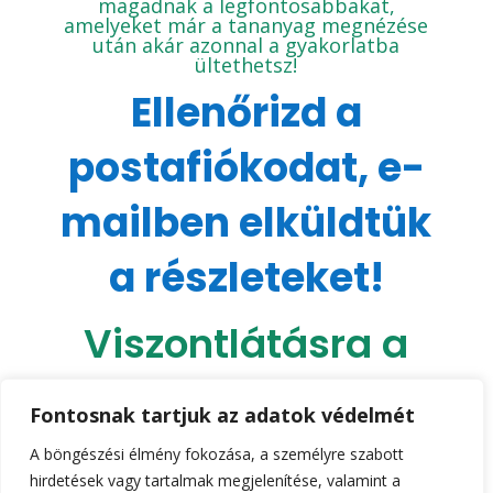
magadnak a legfontosabbakat,
amelyeket már a tananyag megnézése
után akár azonnal a gyakorlatba
ültethetsz!
Ellenőrizd a
postafiókodat, e-
mailben elküldtük
a részleteket!
Viszontlátásra a
tanulófelületen!
Fontosnak tartjuk az adatok védelmét
A böngészési élmény fokozása, a személyre szabott
hirdetések vagy tartalmak megjelenítése, valamint a