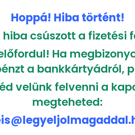
Hoppá! Hiba történt!
hiba csúszott a fizetési
 előfordul! Ha megbizonyo
énzt a bankkártyádról, p
éd velünk felvenni a kapcs
megteheted:
eis@legyeljolmagaddal.