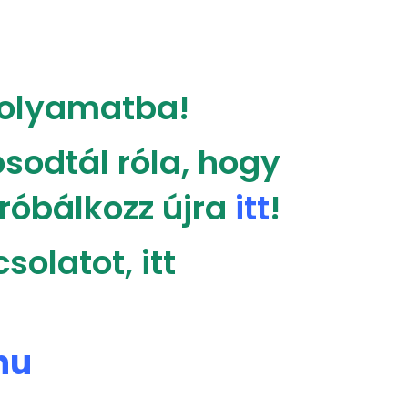
 folyamatba!
sodtál róla, hogy
róbálkozz újra
itt
!
olatot, itt
hu