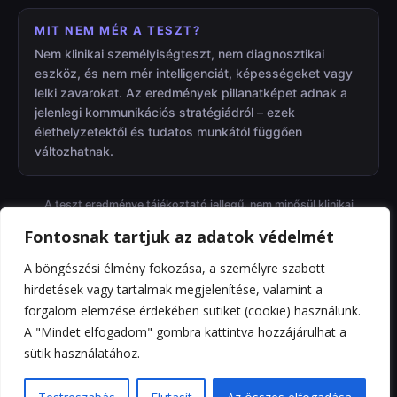
MIT NEM MÉR A TESZT?
Nem klinikai személyiségteszt, nem diagnosztikai
eszköz, és nem mér intelligenciát, képességeket vagy
lelki zavarokat. Az eredmények pillanatképet adnak a
jelenlegi kommunikációs stratégiádról – ezek
élethelyzetektől és tudatos munkától függően
változhatnak.
A teszt eredménye tájékoztató jellegű, nem minősül klinikai
diagnózisnak. A kitöltés elindításával elfogadod a fenti
Fontosnak tartjuk az adatok védelmét
tájékoztatást.
A böngészési élmény fokozása, a személyre szabott
hirdetések vagy tartalmak megjelenítése, valamint a
Kezdés
forgalom elemzése érdekében sütiket (cookie) használunk.
A "Mindet elfogadom" gombra kattintva hozzájárulhat a
sütik használatához.